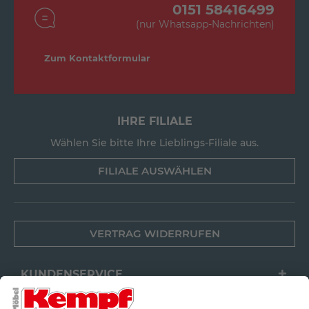
0151 58416499
(nur Whatsapp-Nachrichten)
Zum Kontaktformular
IHRE FILIALE
Wählen Sie bitte Ihre Lieblings-Filiale aus.
FILIALE AUSWÄHLEN
VERTRAG WIDERRUFEN
KUNDENSERVICE
FILIALEN