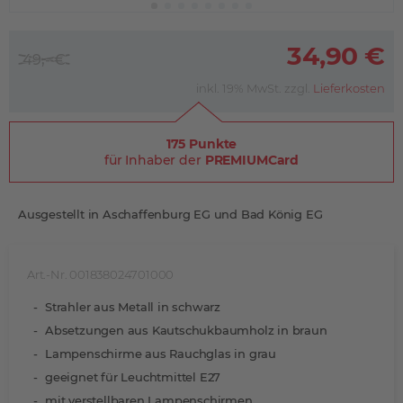
34,90 €
49,- €
inkl. 19% MwSt. zzgl.
Lieferkosten
175 Punkte
für Inhaber der
PREMIUMCard
Ausgestellt in Aschaffenburg EG und Bad König EG
Art.-Nr. 001838024701000
Strahler aus Metall in schwarz
Absetzungen aus Kautschukbaumholz in braun
Lampenschirme aus Rauchglas in grau
geeignet für Leuchtmittel E27
mit verstellbaren Lampenschirmen