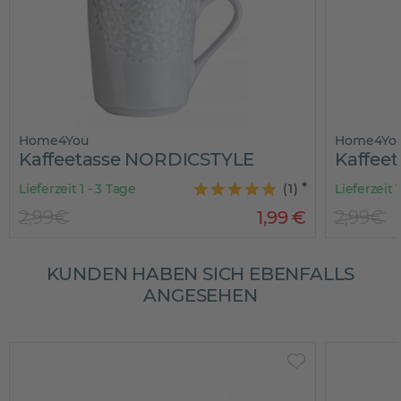
ome4You
Home4You
affeetasse NORDICSTYLE
Kaffeetas
ieferzeit 1 - 3 Tage
(
1
)
Lieferzeit 1 - 3 
,99€
1
,
99
€
2,99€
KUNDEN HABEN SICH EBENFALLS
ANGESEHEN