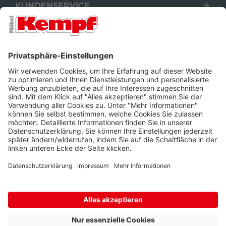
KUNDENSERVICE
FILIALEN
UNTERNEHMEN
FOLGEN SIE UNS
Barrierefreiheit
Cookie-Einstellungen
Widerrufsrecht
Datenschutz
Unsere AGB
Impressum
Alle Preise inkl. gesetzl. Mehrwertsteuer zzgl.
Lieferkosten
und ggf.
Nachnahmegebühren, wenn nicht anders beschrieben.
* Wir nutzen Trusted Shops als unabhängigen Dienstleister für die
Einholung von Bewertungen. Trusted Shops hat Maßnahmen
getroffen, um sicherzustellen, dass es sich um echte