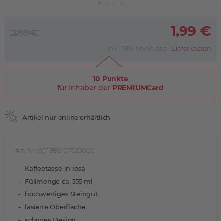
1,99 €
2,99 €
inkl. 19% MwSt. zzgl.
Lieferkosten
10 Punkte
für Inhaber der
PREMIUMCard
Artikel nur online erhältlich
Art.-Nr. 001888107623000
Kaffeetasse in rosa
Füllmenge ca. 355 ml
hochwertiges Steingut
lasierte Oberfläche
schönes Design