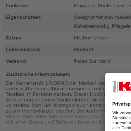
Funktion:
Klappbar, Rücken verste
Eigenschaften:
Geeignet für den Außenb
Kältebeständig, Pflegele
Extras:
Mit Armlehnen
Lieferzustand:
Montiert
Versand:
Paket Standard
Zusätzliche Informationen:
Der Gartenstuhl LIVORNO der Marke Home4You komb
anthrazitfarbenes Aluminiumgestell mit einer Sitz-
Textilen im Farbton Karbon. Dieser Hochlehner verf
Armlehnen und eine Rückenlehne, die sich in fünf v
verstellen lässt. Bei Nichtgebrauch kann der Stuhl 
zusammengeklappt werden. Die Außenmaße belaufen
68 cm, eine Höhe von 110 cm sowie eine Tiefe von 60 
mit einer Breite und Tiefe von jeweils 48 cm entspr