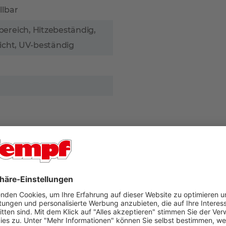
llbar
ereich, Hitzebeständig,
icht, UV-beständig
iniert ein
 und Rückenlehne aus
ügt über komfortable
erschiedene Positionen
platzsparend
 sich auf eine Breite von
cm. Die Sitzfläche bietet
echenden Platz.