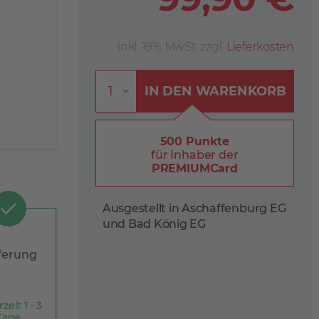
inkl. 19% MwSt. zzgl.
Lieferkosten
IN DEN
WARENKORB
500 Punkte
für Inhaber der
PREMIUMCard
Ausgestellt in Aschaffenburg EG
und Bad König EG
ferung
rzeit 1 - 3
Tage