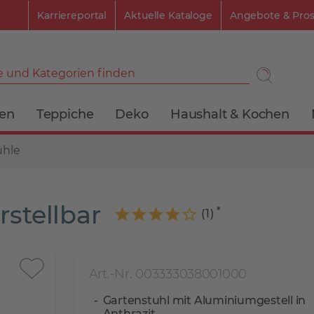
Karriereportal
Aktuelle Kataloge
Angebote & Pro
 und Kategorien finden
ien
Teppiche
Deko
Haushalt & Kochen
ühle
stellbar
(
1
)
Art.-Nr. 003333038001000
Gartenstuhl mit Aluminiumgestell in
Anthrazit