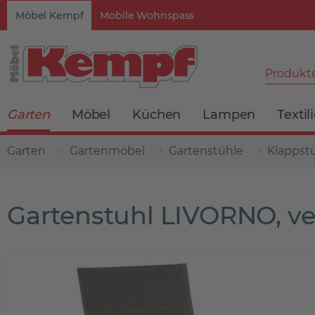
Möbel Kempf
Mobile Wohnspass
Produkte
Garten
Möbel
Küchen
Lampen
Textil
Garten
Gartenmöbel
Gartenstühle
Klappst
Gartenstuhl LIVORNO, ver