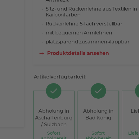
Sitz- und Rückenlehne aus Textilen in
Karbonfarben
Rückenlehne 5-fach verstellbar
mit bequemen Armlehnen
platzsparend zusammenklappbar
Produktdetails ansehen
Artikelverfügbarkeit:
Abholung in
Abholung in
Lie
Aschaffenburg
Bad König
/ Sulzbach
Sofort
Sofort
Liefe
abholbereit
abholbereit