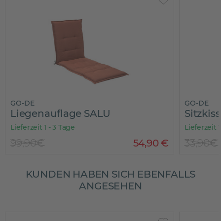
GO-DE
GO-DE
Liegenauflage SALU
Sitzkis
Lieferzeit 1 - 3 Tage
Lieferzeit 
99,90€
54
,
90
€
33,90€
KUNDEN HABEN SICH EBENFALLS
ANGESEHEN