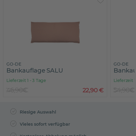
GO-DE
GO-DE
Bankauflage SALU
Banka
Lieferzeit 1 - 3 Tage
Lieferzeit 
46,90€
22
,
90
€
54,90€
Riesige Auswahl
Vieles sofort verfügbar