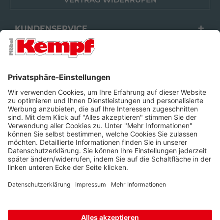
KUNDENSERVICE
FILIALEN
UNTERNEHMEN
FOLGEN SIE UNS
Barrierefreiheit
Cookie-Einstellungen
Widerrufsrecht
Datenschutz
Unsere AGB
Impressum
Alle Preise inkl. gesetzl. Mehrwertsteuer zzgl.
Lieferkosten
und ggf.
Nachnahmegebühren, wenn nicht anders beschrieben.
* Wir nutzen Trusted Shops als unabhängigen Dienstleister für die