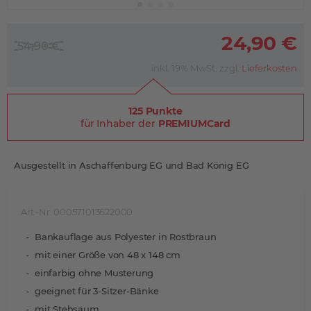
24,90 €
54,90 €
inkl. 19% MwSt. zzgl.
Lieferkosten
125 Punkte
für Inhaber der
PREMIUMCard
Ausgestellt in Aschaffenburg EG und Bad König EG
Art.-Nr. 000571013622000
Bankauflage aus Polyester in Rostbraun
mit einer Größe von 48 x 148 cm
einfarbig ohne Musterung
geeignet für 3-Sitzer-Bänke
mit Stehsaum