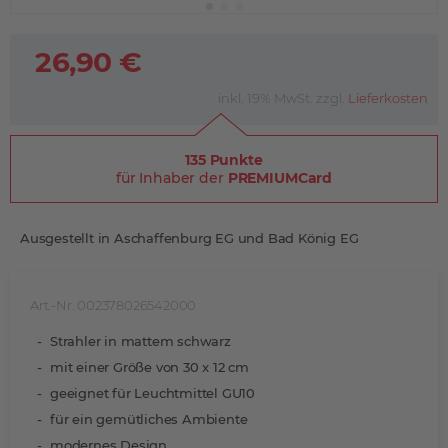
26,90 €
inkl. 19% MwSt. zzgl.
Lieferkosten
135 Punkte
für Inhaber der
PREMIUMCard
Ausgestellt in Aschaffenburg EG und Bad König EG
Art.-Nr. 002378026542000
Strahler in mattem schwarz
mit einer Größe von 30 x 12 cm
geeignet für Leuchtmittel GU10
für ein gemütliches Ambiente
modernes Design