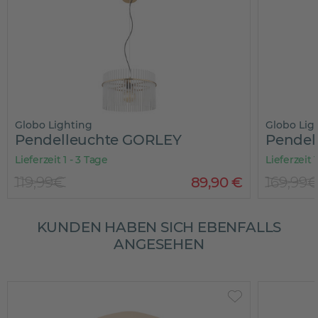
Globo Lighting
Globo Ligh
Pendelleuchte GORLEY
Pendel
Lieferzeit 1 - 3 Tage
Lieferzeit 1
119,99€
89
,
90
€
169,99€
KUNDEN HABEN SICH EBENFALLS
ANGESEHEN