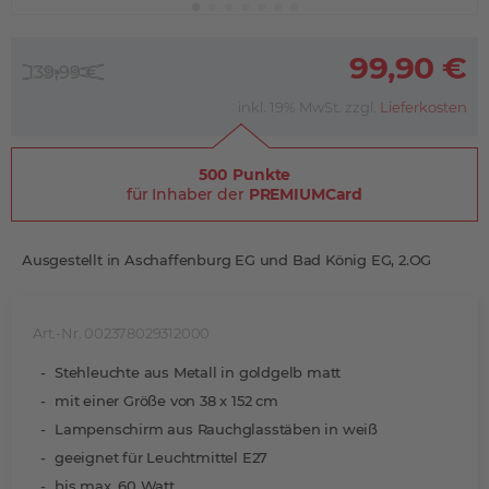
99,90 €
139,99 €
inkl. 19% MwSt. zzgl.
Lieferkosten
500 Punkte
für Inhaber der
PREMIUMCard
Ausgestellt in Aschaffenburg EG und Bad König EG, 2.OG
Art.-Nr. 002378029312000
Stehleuchte aus Metall in goldgelb matt
mit einer Größe von 38 x 152 cm
Lampenschirm aus Rauchglasstäben in weiß
geeignet für Leuchtmittel E27
bis max. 60 Watt