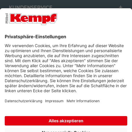
KUNDENSERVICE
FILIALEN
UNTERNEHMEN
FOLGEN SIE UNS
Barrierefreiheit
Cookie-Einstellungen
Widerrufsrecht
Datenschutz
Unsere AGB
Impressum
Alle Preise inkl. gesetzl. Mehrwertsteuer zzgl.
Lieferkosten
und ggf.
Nachnahmegebühren, wenn nicht anders beschrieben.
* Wir nutzen Trusted Shops als unabhängigen Dienstleister für die
Einholung von Bewertungen. Trusted Shops hat Maßnahmen