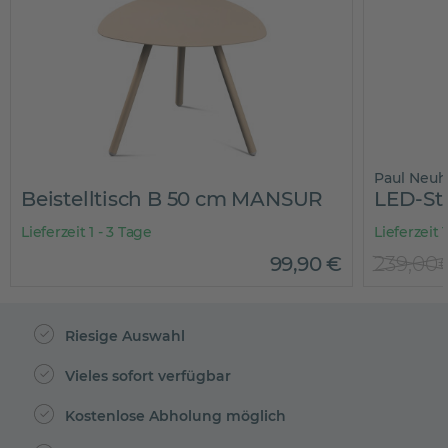
Paul Neuh
Beistelltisch B 50 cm MANSUR
LED-St
Lieferzeit 1 - 3 Tage
Lieferzeit 
99
,
90
€
239,00
Riesige Auswahl
Vieles sofort verfügbar
Kostenlose Abholung möglich