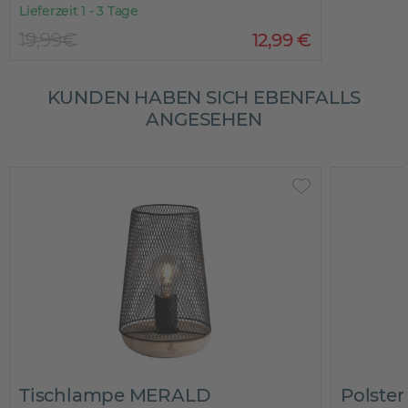
Lieferzeit 1 - 3 Tage
19,99€
12
,
99
€
KUNDEN HABEN SICH EBENFALLS
ANGESEHEN
Tischlampe MERALD
Polste