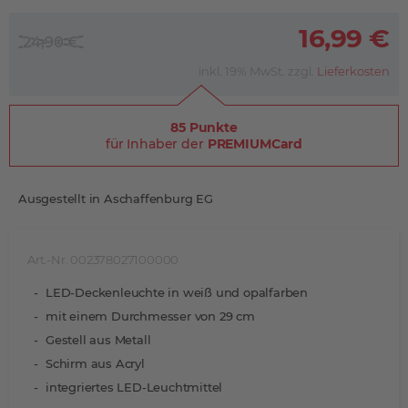
16,99 €
24,90 €
inkl. 19% MwSt. zzgl.
Lieferkosten
85 Punkte
für Inhaber der
PREMIUMCard
Ausgestellt in Aschaffenburg EG
Art.-Nr. 002378027100000
LED-Deckenleuchte in weiß und opalfarben
mit einem Durchmesser von 29 cm
Gestell aus Metall
Schirm aus Acryl
integriertes LED-Leuchtmittel