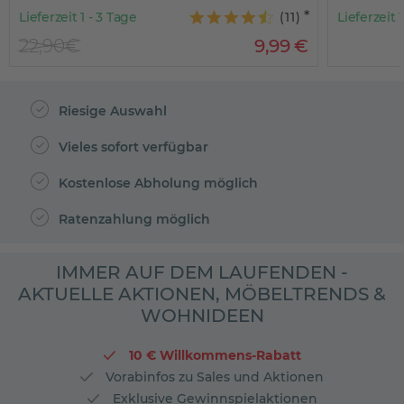
Lieferzeit 1 - 3 Tage
(
11
)
Lieferzeit 
22,90€
9
,
99
€
Riesige Auswahl
Vieles sofort verfügbar
Kostenlose Abholung möglich
Ratenzahlung möglich
IMMER AUF DEM LAUFENDEN -
AKTUELLE AKTIONEN, MÖBELTRENDS &
WOHNIDEEN
10 € Willkommens-Rabatt
Vorabinfos zu Sales und Aktionen
Exklusive Gewinnspielaktionen