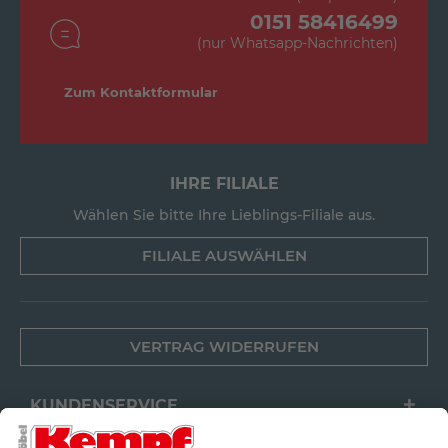
0151 58416499
(nur Whatsapp-Nachrichten)
Zum Kontaktformular
IHRE FILIALE
Wählen Sie bitte Ihre Lieblings-Filiale aus.
FILIALE AUSWÄHLEN
VERTRAG WIDERRUFEN
KUNDENSERVICE
FILIALEN