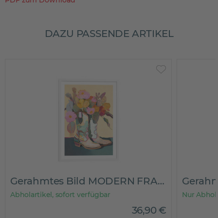
PDF zum Download
DAZU PASSENDE ARTIKEL
Gerahmtes Bild MODERN FRAME
Abholartikel, sofort verfügbar
Nur Abhol
36
,
90
€