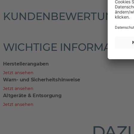
KUNDENBEWERTUNGE
WICHTIGE INFORMATIO
Herstellerangaben
Jetzt ansehen
Warn- und Sicherheitshinweise
Jetzt ansehen
Altgeräte & Entsorgung
Jetzt ansehen
DAZU