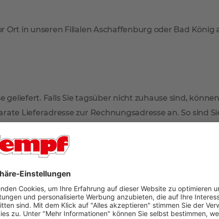
r Ort in unseren Filialen Aschaffenburg oder Bad König
 geliefert. Falls Sie tagsüber nicht zuhause sind, können
arate Lieferadresse zur Rechnungsadresse an. So sind Sie 
mmt der Paketdienstleister Ihr Produkt zur erneuten Anl
en Sie dann in Ihrem Briefkasten.
n im oberen Bereich der Artikelseite unter dem Verkaufsp