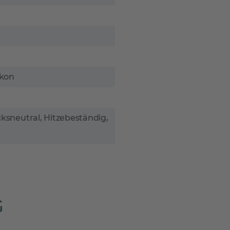
ikon
sneutral, Hitzebeständig,
G