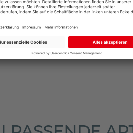
N
NEN
 PASSENDE AR