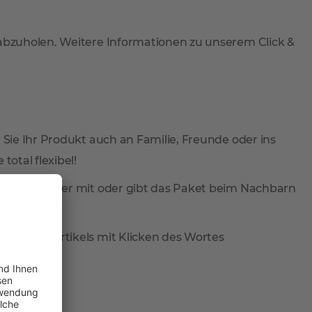
 abzuholen. Weitere Informationen zu unserem Click &
 Sie Ihr Produkt auch an Familie, Freunde oder ins
total flexibel!
ieferung wieder mit oder gibt das Paket beim Nachbarn
reis des Artikels mit Klicken des Wortes