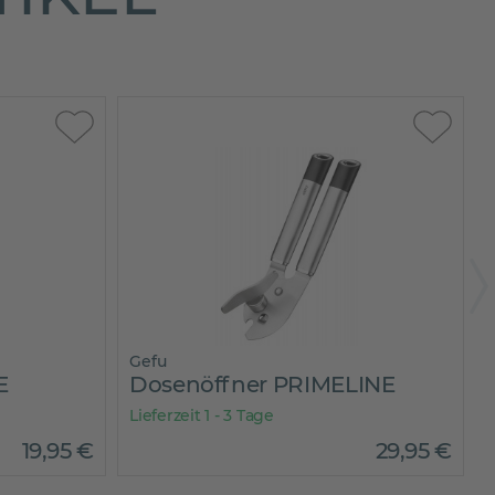
Gefu
E
Dosenöffner PRIMELINE
Lieferzeit 1 - 3 Tage
L
19
,
95
€
29
,
95
€