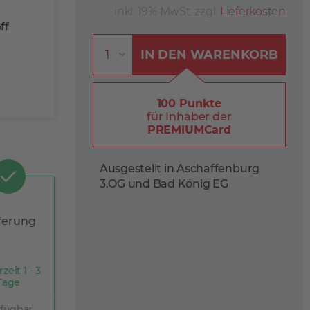
inkl. 19% MwSt. zzgl.
Lieferkosten
ff
IN DEN
WARENKORB
100 Punkte
für Inhaber der
PREMIUMCard
Ausgestellt in Aschaffenburg
3.OG und Bad König EG
ferung
rzeit 1 - 3
Tage
rfügbar