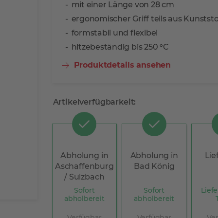
mit einer Länge von 28 cm
ergonomischer Griff teils aus Kunststo
formstabil und flexibel
hitzebeständig bis 250 °C
Produktdetails ansehen
Artikelverfügbarkeit:
Abholung in
Abholung in
Lie
Aschaffenburg
Bad König
/ Sulzbach
Sofort
Sofort
Liefe
abholbereit
abholbereit
Verfügbar
Verfügbar
Ve