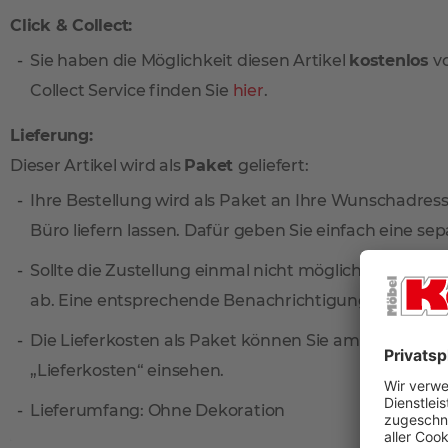
Click & Collect:
Sie haben die Möglichkeit diesen Artikel
kostenlos
vo
Collect Service finden Sie
hier
.
Lieferung:
Dieser Artikel wird als
Paket
geliefert:
Ihre Bestellung wird als Paket an Ihre Wunschadresse
Büro liefern lassen. Dafür geben Sie einfach eine sep
Sollte die Zustellung einmal nicht möglich sein, ni
ab. Eine entsprechende Benachrichtigungskarte find
Die Lieferkosten als Paket können Sie am einfachste
„Lieferkosten“ einsehen.
Lieferumfang: Ohne Dekoration