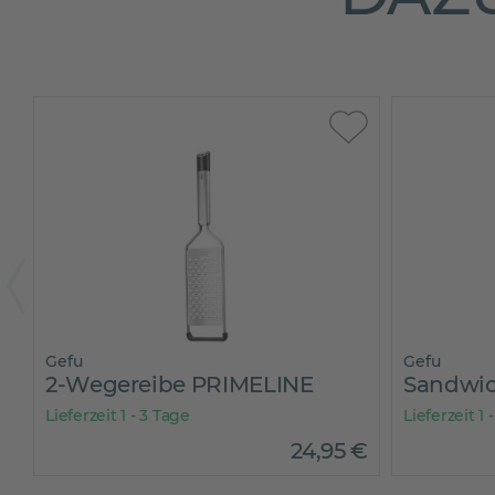
Gefu
Gefu
2-Wegereibe PRIMELINE
Sandwic
Lieferzeit 1 - 3 Tage
Lieferzeit 1 
€
24
,
95
€