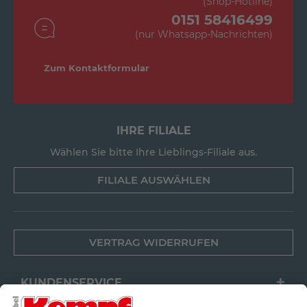
(Shop-Hotline)
0151 58416499
(nur Whatsapp-Nachrichten)
Zum Kontaktformular
IHRE FILIALE
Wählen Sie bitte Ihre Lieblings-Filiale aus.
FILIALE AUSWÄHLEN
VERTRAG WIDERRUFEN
KUNDENSERVICE