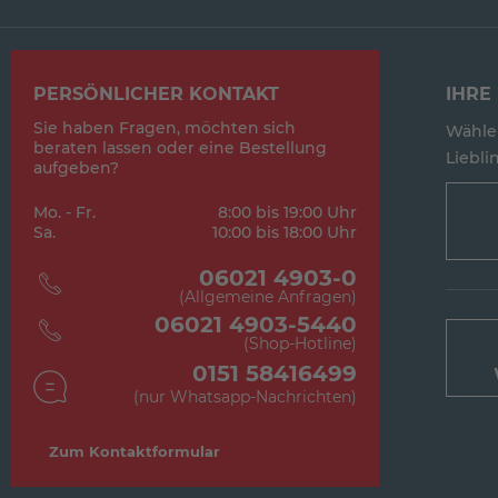
PERSÖNLICHER KONTAKT
IHRE 
Sie haben Fragen, möchten sich
Wählen
beraten lassen oder eine Bestellung
Lieblin
aufgeben?
Mo. - Fr.
8:00 bis 19:00 Uhr
Sa.
10:00 bis 18:00 Uhr
06021 4903-0
(Allgemeine Anfragen)
06021 4903-5440
(Shop-Hotline)
0151 58416499
(nur Whatsapp-Nachrichten)
Zum Kontaktformular