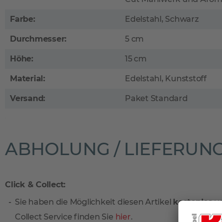
Farbe:
Edelstahl, Schwarz
Durchmesser:
5 cm
Höhe:
15 cm
Material:
Edelstahl, Kunststoff
Versand:
Paket Standard
ABHOLUNG / LIEFERUN
Click & Collect:
Sie haben die Möglichkeit diesen Artikel
kostenlos
vo
Collect Service finden Sie
hier
.