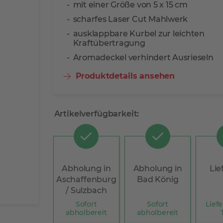
mit einer Größe von 5 x 15 cm
scharfes Laser Cut Mahlwerk
ausklappbare Kurbel zur leichten
Kraftübertragung
Aromadeckel verhindert Ausrieseln
Produktdetails ansehen
Artikelverfügbarkeit:
Abholung in
Abholung in
Lie
Aschaffenburg
Bad König
/ Sulzbach
Sofort
Sofort
Liefe
abholbereit
abholbereit