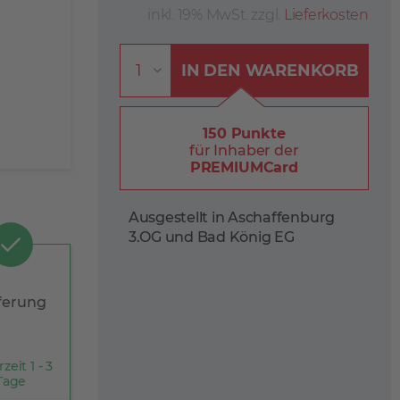
inkl. 19% MwSt. zzgl.
Lieferkosten
IN DEN
WARENKORB
150 Punkte
für Inhaber der
PREMIUMCard
Ausgestellt in Aschaffenburg
3.OG und Bad König EG
ferung
rzeit 1 - 3
Tage