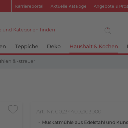
Karriereportal
Aktuelle Kataloge
Angebote & Pro
 und Kategorien finden
ien
Teppiche
Deko
Haushalt & Kochen
len & -streuer
Art.-Nr. 002344002103000
Muskatmühle aus Edelstahl und Kunst