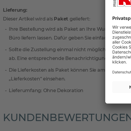
Lieferung:
Dieser Artikel wird als
Paket
geliefert:
Ihre Bestellung wird als Paket an Ihre Wunschadresse
Büro liefern lassen. Dafür geben Sie einfach eine sep
Sollte die Zustellung einmal nicht möglich sein, ni
ab. Eine entsprechende Benachrichtigungskarte find
Die Lieferkosten als Paket können Sie am einfachste
„Lieferkosten“ einsehen.
Lieferumfang: Ohne Dekoration
KUNDENBEWERTUNGE