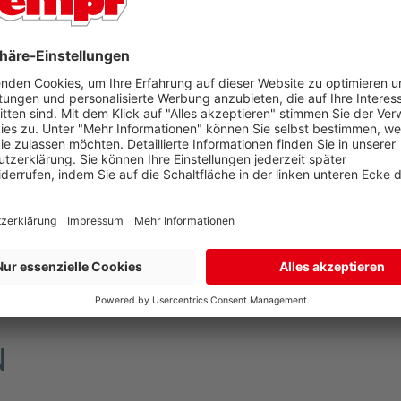
 geliefert. Falls Sie tagsüber nicht zuhause sind, können
arate Lieferadresse zur Rechnungsadresse an. So sind Sie 
mmt der Paketdienstleister Ihr Produkt zur erneuten Anl
en Sie dann in Ihrem Briefkasten.
n im oberen Bereich der Artikelseite unter dem Verkaufsp
N