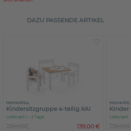
Jetzt ansehen
DAZU PASSENDE ARTIKEL
Home4You
Home4Yo
Kindersitzgruppe 4-teilig KAI
Kinders
Lieferzeit 1 - 3 Tage
Lieferzeit 
189,00€
139
,
00
€
179,00