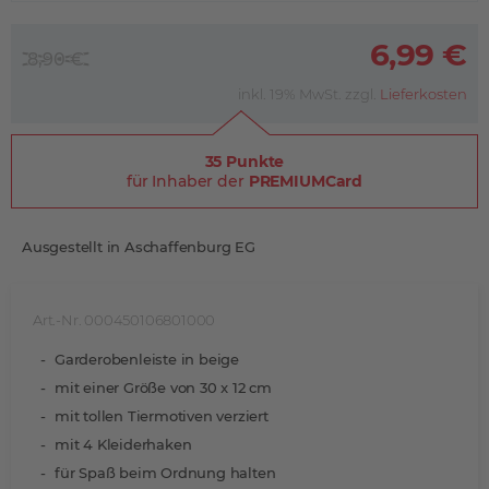
6,99 €
8,90 €
inkl. 19% MwSt. zzgl.
Lieferkosten
35 Punkte
für Inhaber der
PREMIUMCard
Ausgestellt in Aschaffenburg EG
Art.-Nr. 000450106801000
Garderobenleiste in beige
mit einer Größe von 30 x 12 cm
mit tollen Tiermotiven verziert
mit 4 Kleiderhaken
für Spaß beim Ordnung halten