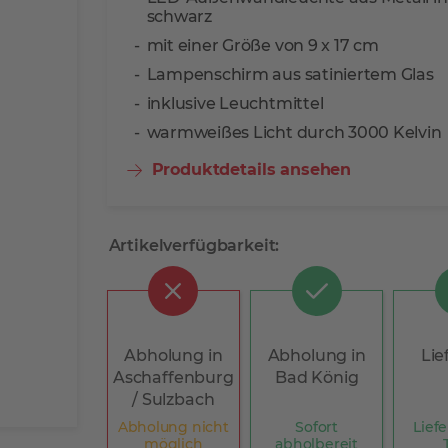
schwarz
mit einer Größe von 9 x 17 cm
Lampenschirm aus satiniertem Glas
inklusive Leuchtmittel
warmweißes Licht durch 3000 Kelvin
Produktdetails ansehen
Artikelverfügbarkeit:
Abholung in
Abholung in
Lie
Aschaffenburg
Bad König
/ Sulzbach
Abholung nicht
Sofort
Liefe
möglich
abholbereit