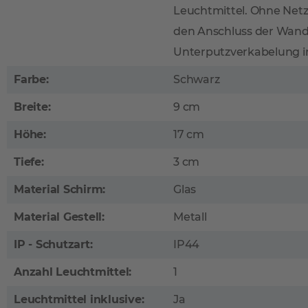
Leuchtmittel. Ohne Netz
den Anschluss der Wand
Unterputzverkabelung i
Farbe:
Schwarz
Breite:
9 cm
Höhe:
17 cm
Tiefe:
3 cm
Material Schirm:
Glas
Material Gestell:
Metall
IP - Schutzart:
IP44
Anzahl Leuchtmittel:
1
Leuchtmittel inklusive:
Ja