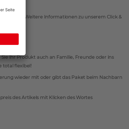
 abzuholen. Weitere Informationen zu unserem Click &
 Sie Ihr Produkt auch an Familie, Freunde oder ins
total flexibel!
ieferung wieder mit oder gibt das Paket beim Nachbarn
reis des Artikels mit Klicken des Wortes