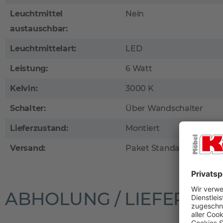
Leuchtmittel
Nein
austauschbar:
Leuchtmittelart:
LED
Leistung:
6 Watt
Kelvin:
3000 K
Schalter:
Über Wandschalter
Lieferzustand:
Montiert
Versand:
Paket Standard
ABHOLUNG / LIEFERUN