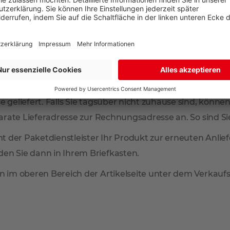
r Ort in unseren Filialen Aschaffenburg oder Bad König
 geliefert. Falls Sie tagsüber nicht zuhause sind, können
arate Lieferadresse zur Rechnungsadresse an. So sind Sie 
mmt der Paketdienstleister Ihr Produkt zur erneuten Anl
en Sie dann in Ihrem Briefkasten.
n im oberen Bereich der Artikelseite unter dem Verkaufsp