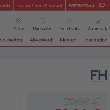
spekte
Häufige Fragen & Kontakt
PREMIUM
Card
Filiale
Merkzettel
Mein Konto
Warenkorb
Neuheiten
Abverkauf
Marken
Inspiration
79,90 €