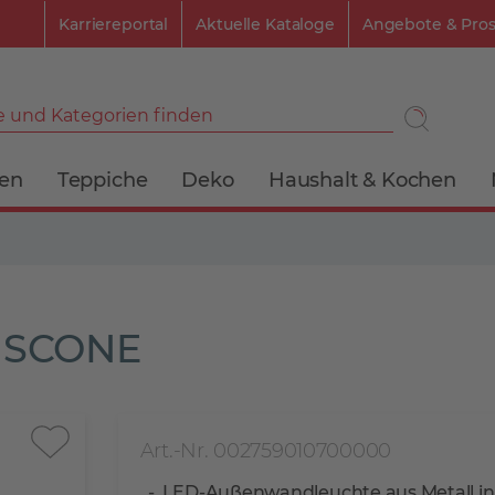
Karriereportal
Aktuelle Kataloge
Angebote & Pro
 und Kategorien finden
ien
Teppiche
Deko
Haushalt & Kochen
 SCONE
Art.-Nr. 002759010700000
LED-Außenwandleuchte aus Metall in