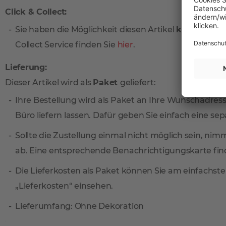
Click & Collect:
Sie haben die Möglichkeit diesen Artikel
kostenlos
vo
Collect Service finden Sie
hier
.
Lieferung:
Dieser Artikel wird als
Paket
geliefert:
Ihre Bestellung wird als Paket an Ihre Wunschadresse
Büro liefern lassen. Dafür geben Sie einfach eine sep
Sollte die Zustellung einmal nicht möglich sein, ni
ab. Eine entsprechende Benachrichtigungskarte find
Die Lieferkosten als Paket können Sie am einfachste
„Lieferkosten“ einsehen.
Lieferumfang: Ohne Dekoration