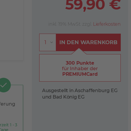
59,90 €
inkl. 19% MwSt. zzgl.
Lieferkosten
IN DEN
WARENKORB
300 Punkte
für Inhaber der
PREMIUMCard
Ausgestellt in Aschaffenburg EG
und Bad König EG
ferung
rzeit 1 - 3
Tage