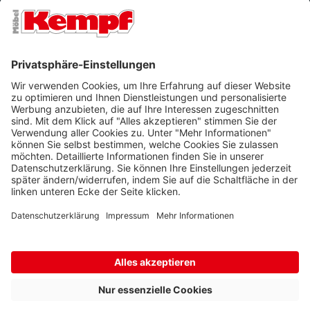
FILIALEN
UNTERNEHMEN
FOLGEN SIE UNS
Barrierefreiheit
Cookie-Einstellungen
Widerrufsrecht
Datenschutz
Unsere AGB
Impressum
Alle Preise inkl. gesetzl. Mehrwertsteuer zzgl.
Lieferkosten
und ggf.
Nachnahmegebühren, wenn nicht anders beschrieben.
* Wir nutzen Trusted Shops als unabhängigen Dienstleister für die
Einholung von Bewertungen. Trusted Shops hat Maßnahmen
getroffen, um sicherzustellen, dass es sich um echte
Bewertungen handelt.
Mehr Informationen