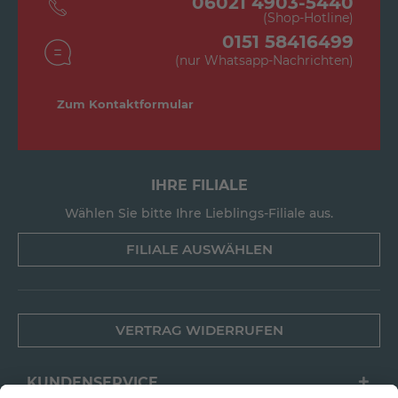
06021 4903-5440
(Shop-Hotline)
0151 58416499
(nur Whatsapp-Nachrichten)
Zum Kontaktformular
IHRE FILIALE
Wählen Sie bitte Ihre Lieblings-Filiale aus.
FILIALE AUSWÄHLEN
VERTRAG WIDERRUFEN
KUNDENSERVICE