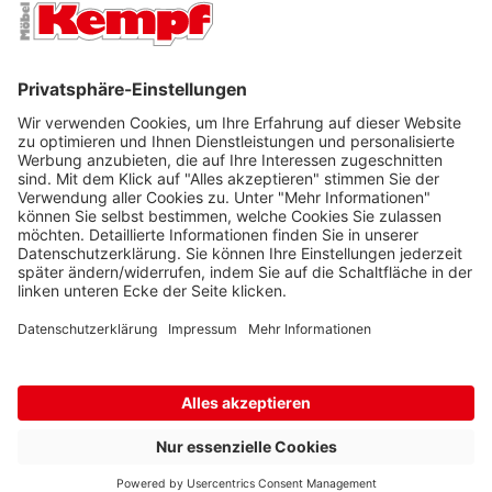
FILIALEN
UNTERNEHMEN
FOLGEN SIE UNS
Barrierefreiheit
Cookie-Einstellungen
Widerrufsrecht
Datenschutz
Unsere AGB
Impressum
Alle Preise inkl. gesetzl. Mehrwertsteuer zzgl.
Lieferkosten
und ggf.
Nachnahmegebühren, wenn nicht anders beschrieben.
* Wir nutzen Trusted Shops als unabhängigen Dienstleister für die
Einholung von Bewertungen. Trusted Shops hat Maßnahmen
getroffen, um sicherzustellen, dass es sich um echte
Bewertungen handelt.
Mehr Informationen