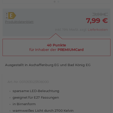
9,90 €
7,99 €
Produktdatenblatt
inkl. 19% MwSt. zzgl.
Lieferkosten
40 Punkte
für Inhaber der
PREMIUMCard
Ausgestellt in Aschaffenburg EG und Bad König EG
Art.-Nr. 001053023308000
sparsame LED-Beleuchtung
geeignet für E27 Fassungen
in Birnenform
warmweißes Licht durch 2700 Kelvin