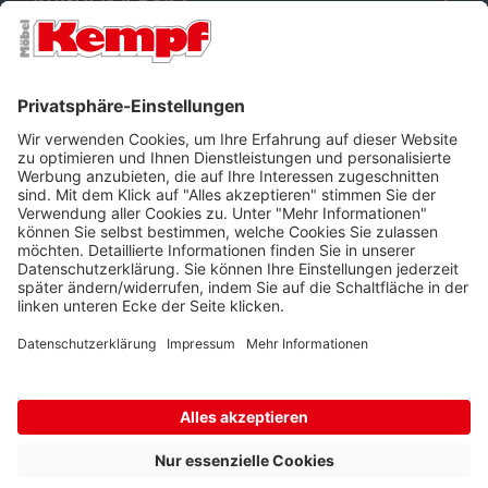
FILIALEN
UNTERNEHMEN
FOLGEN SIE UNS
Barrierefreiheit
Cookie-Einstellungen
Widerrufsrecht
Datenschutz
Unsere AGB
Impressum
Alle Preise inkl. gesetzl. Mehrwertsteuer zzgl.
Lieferkosten
und ggf.
Nachnahmegebühren, wenn nicht anders beschrieben.
* Wir nutzen Trusted Shops als unabhängigen Dienstleister für die
Einholung von Bewertungen. Trusted Shops hat Maßnahmen
getroffen, um sicherzustellen, dass es sich um echte
Bewertungen handelt.
Mehr Informationen