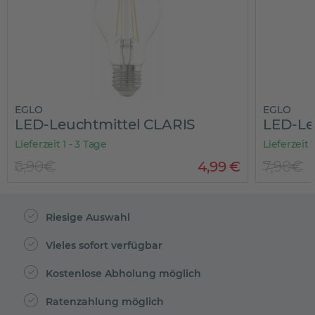
EGLO
EGLO
LED-Leuchtmittel CLARIS
LED-Le
Lieferzeit 1 - 3 Tage
Lieferzeit 
6,90€
4
,
99
€
7,90€
Riesige Auswahl
Vieles sofort verfügbar
Kostenlose Abholung möglich
Ratenzahlung möglich