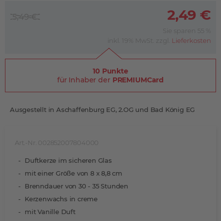
2,49 €
5,49 €
Sie sparen 55 %
inkl. 19% MwSt. zzgl.
Lieferkosten
10 Punkte
für Inhaber der
PREMIUMCard
Ausgestellt in Aschaffenburg EG, 2.OG und Bad König EG
Art.-Nr. 002852007804000
Duftkerze im sicheren Glas
mit einer Größe von 8 x 8,8 cm
Brenndauer von 30 - 35 Stunden
Kerzenwachs in creme
mit Vanille Duft