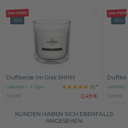
TOP-PREIS
TOP-PREI
-55%
-55%
Duftkerze im Glas SHINY
Duftke
Lieferzeit 1 - 3 Tage
(
1
)
Lieferzeit 
5,49€
2
,
49
€
5,49€
KUNDEN HABEN SICH EBENFALLS
ANGESEHEN