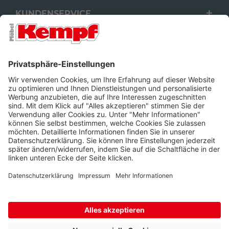
KUNDENSERVICE
FILIALEN
UNTERNEHMEN
FOLGEN SIE UNS
Barrierefreiheit
Cookie-Einstellungen
Widerrufsrecht
Datenschutz
Unsere AGB
Impressum
Alle Preise inkl. gesetzl. Mehrwertsteuer zzgl.
Lieferkosten
und ggf.
Nachnahmegebühren, wenn nicht anders beschrieben.
* Wir nutzen Trusted Shops als unabhängigen Dienstleister für die
Einholung von Bewertungen. Trusted Shops hat Maßnahmen