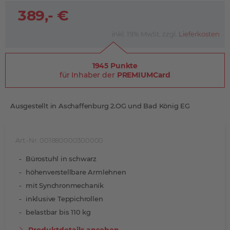
389,- €
inkl. 19% MwSt. zzgl.
Lieferkosten
1945 Punkte
für Inhaber der
PREMIUMCard
Ausgestellt in Aschaffenburg 2.OG und Bad König EG
Art.-Nr. 001880000300000
Bürostuhl in schwarz
höhenverstellbare Armlehnen
mit Synchronmechanik
inklusive Teppichrollen
belastbar bis 110 kg