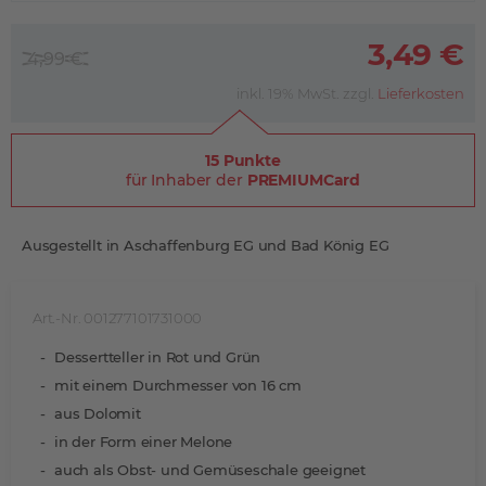
3,49 €
4,99 €
inkl. 19% MwSt. zzgl.
Lieferkosten
15 Punkte
für Inhaber der
PREMIUMCard
Ausgestellt in Aschaffenburg EG und Bad König EG
Art.-Nr. 001277101731000
Dessertteller in Rot und Grün
mit einem Durchmesser von 16 cm
aus Dolomit
in der Form einer Melone
auch als Obst- und Gemüseschale geeignet