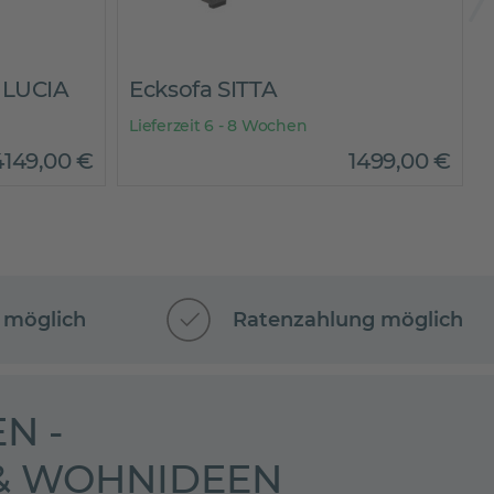
 LUCIA
Ecksofa SITTA
Lieferzeit 6 - 8 Wochen
L
4149
,
00
€
1499
,
00
€
 möglich
Ratenzahlung möglich
N -
 & WOHNIDEEN