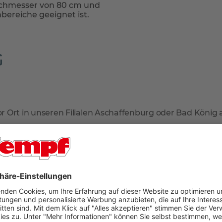
rchmesser von 80 cm und
bereiche geeignet ist.
G
r Ort in unseren Filialen Aschaffenburg oder Bad König
 geliefert. Falls Sie tagsüber nicht zuhause sind, können
arate Lieferadresse zur Rechnungsadresse an. So sind Sie 
mmt der Paketdienstleister Ihr Produkt zur erneuten Anl