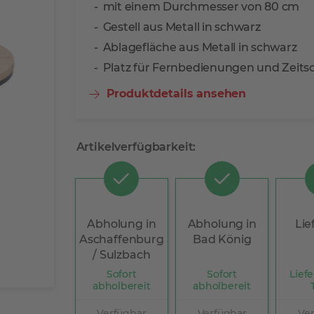
mit einem Durchmesser von 80 cm
Gestell aus Metall in schwarz
Ablagefläche aus Metall in schwarz
Platz für Fernbedienungen und Zeitsc
Produktdetails ansehen
Artikelverfügbarkeit:
Abholung in
Abholung in
Lie
Aschaffenburg
Bad König
/ Sulzbach
Sofort
Sofort
Liefe
abholbereit
abholbereit
Verfügbar
Verfügbar
Ve