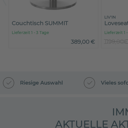
LIV'IN
Couchtisch SUMMIT
Lovesea
Lieferzeit 1 - 3 Tage
Lieferzeit 1
€
389
,
00
€
1199,00
Riesige Auswahl
Vieles sof
IM
AKTUELLE AK