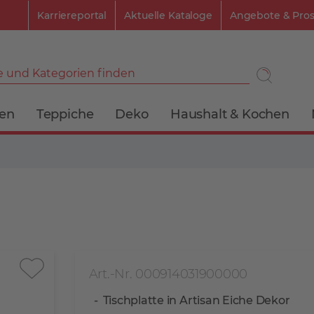
Karriereportal
Aktuelle Kataloge
Angebote & Pro
 und Kategorien finden
ien
Teppiche
Deko
Haushalt & Kochen
Art.-Nr. 000914031900000
Tischplatte in Artisan Eiche Dekor