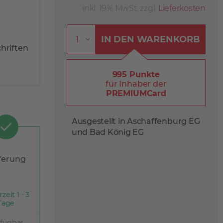
inkl. 19% MwSt. zzgl.
Lieferkosten
IN DEN
WARENKORB
hriften
995 Punkte
für Inhaber der
PREMIUMCard
Ausgestellt in Aschaffenburg EG
und Bad König EG
ferung
rzeit 1 - 3
Tage
rfügbar