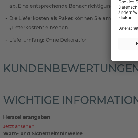
ab. Eine entsprechende Benachrichtigungskarte find
Die Lieferkosten als Paket können Sie am einfachste
„Lieferkosten“ einsehen.
Lieferumfang: Ohne Dekoration
KUNDENBEWERTUNGE
WICHTIGE INFORMATIO
Herstellerangaben
Jetzt ansehen
Warn- und Sicherheitshinweise