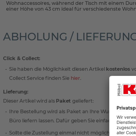
Wohnaccessoires, während der Tisch mit einem Du
einer Höhe von 43 cm ideal für verschiedenste Wohn
ABHOLUNG / LIEFERUN
Click & Collect:
Sie haben die Möglichkeit diesen Artikel
kostenlos
vo
Collect Service finden Sie
hier
.
Lieferung:
Dieser Artikel wird als
Paket
geliefert:
Ihre Bestellung wird als Paket an Ihre Wunschadresse
Büro liefern lassen. Dafür geben Sie einfach eine sep
Sollte die Zustellung einmal nicht möglich sein, ni