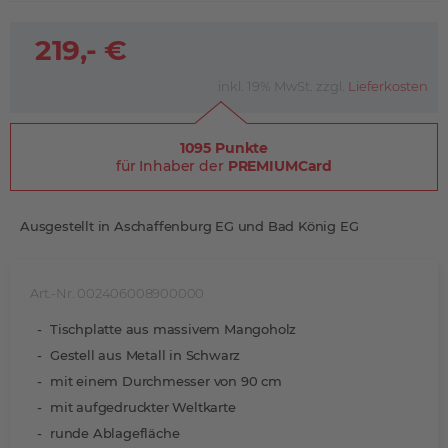
219,- €
inkl. 19% MwSt. zzgl.
Lieferkosten
1095 Punkte
für Inhaber der
PREMIUMCard
Ausgestellt in Aschaffenburg EG und Bad König EG
Art.-Nr. 002406008900000
Tischplatte aus massivem Mangoholz
Gestell aus Metall in Schwarz
mit einem Durchmesser von 90 cm
mit aufgedruckter Weltkarte
runde Ablagefläche