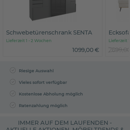
Schwebetürenschrank SENTA
Ecksof
Lieferzeit 1 - 2 Wochen
Lieferzeit
1099
,
00
€
2699,0
Riesige Auswahl
Vieles sofort verfügbar
Kostenlose Abholung möglich
Ratenzahlung möglich
IMMER AUF DEM LAUFENDEN -
AKTUELLE AKTIONEN, MÖBELTRENDS &