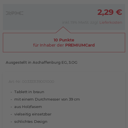
2,29 €
4,79 €
inkl. 19% MwSt. zzgl.
Lieferkosten
10 Punkte
für Inhaber der
PREMIUMCard
Ausgestellt in Aschaffenburg EG, 3.OG
Art.-Nr. 003333139001000
Tablett in braun
mit einem Durchmesser von 39 cm
aus Holzfasern
vielseitig einsetzbar
schlichtes Design