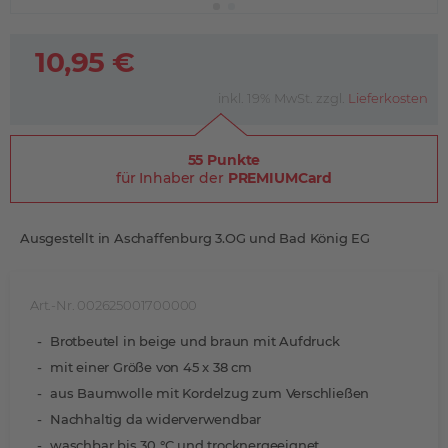
10,95 €
inkl. 19% MwSt. zzgl.
Lieferkosten
55 Punkte
für Inhaber der
PREMIUMCard
Ausgestellt in Aschaffenburg 3.OG und Bad König EG
Art.-Nr. 002625001700000
Brotbeutel in beige und braun mit Aufdruck
mit einer Größe von 45 x 38 cm
aus Baumwolle mit Kordelzug zum Verschließen
Nachhaltig da widerverwendbar
waschbar bis 30 °C und trocknergeeignet