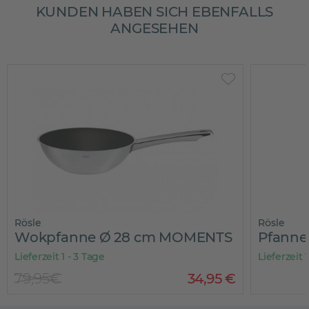
KUNDEN HABEN SICH EBENFALLS
ANGESEHEN
Rösle
Rösle
Wokpfanne Ø 28 cm MOMENTS
Pfanne
Lieferzeit 1 - 3 Tage
Lieferzeit 
79,95€
34
,
95
€