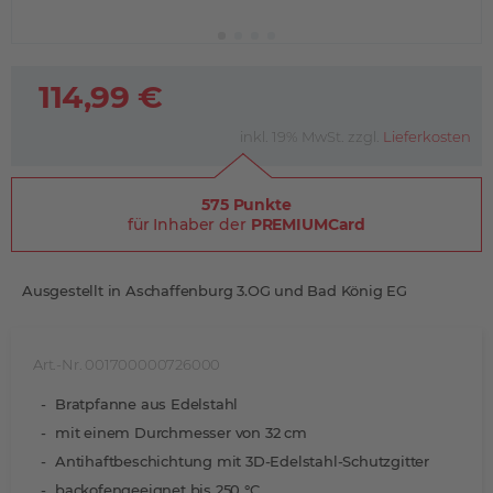
114,99 €
inkl. 19% MwSt. zzgl.
Lieferkosten
575 Punkte
für Inhaber der
PREMIUMCard
Ausgestellt in Aschaffenburg 3.OG und Bad König EG
Art.-Nr. 001700000726000
Bratpfanne aus Edelstahl
mit einem Durchmesser von 32 cm
Antihaftbeschichtung mit 3D-Edelstahl-Schutzgitter
backofengeeignet bis 250 °C