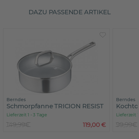
DAZU PASSENDE ARTIKEL
Berndes
fanne TRICION RESIST
- 3 Tage
Lieferzeit 1 - 3 Tage
119
,
00
€
99,99€