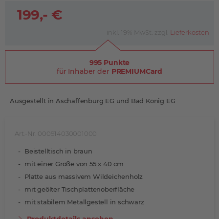
199,- €
inkl. 19% MwSt. zzgl.
Lieferkosten
995 Punkte
für Inhaber der
PREMIUMCard
Ausgestellt in Aschaffenburg EG und Bad König EG
Art.-Nr. 000914030001000
Beistelltisch in braun
mit einer Größe von 55 x 40 cm
Platte aus massivem Wildeichenholz
mit geölter Tischplattenoberfläche
mit stabilem Metallgestell in schwarz