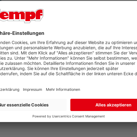
r Ort in unseren Filialen Aschaffenburg oder Bad König
 geliefert. Falls Sie tagsüber nicht zuhause sind, können
arate Lieferadresse zur Rechnungsadresse an. So sind Sie 
mmt der Paketdienstleister Ihr Produkt zur erneuten Anl
en Sie dann in Ihrem Briefkasten.
n im oberen Bereich der Artikelseite unter dem Verkaufsp