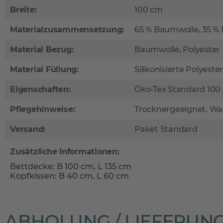
Breite:
100 cm
Materialzusammensetzung:
65 % Baumwolle, 35 % 
Material Bezug:
Baumwolle, Polyester
Material Füllung:
Silikonisierte Polyeste
Eigenschaften:
Öko-Tex Standard 100
Pflegehinweise:
Trocknergeeignet, Wa
Versand:
Paket Standard
Zusätzliche Informationen:
Bettdecke: B 100 cm, L 135 cm
Kopfkissen: B 40 cm, L 60 cm
ABHOLUNG / LIEFERUN