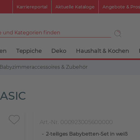
Karriereportal
Aktuelle Kataloge
Angebote & Pro
 und Kategorien finden
ien
Teppiche
Deko
Haushalt & Kochen
Babyzimmeraccessoires & Zubehör
BASIC
Art.-Nr. 000923005600000
2-teiliges Babybetten-Set in weiß