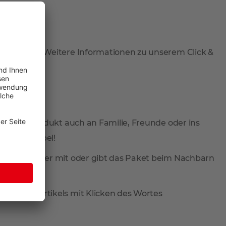
 abzuholen. Weitere Informationen zu unserem Click &
 Sie Ihr Produkt auch an Familie, Freunde oder ins
total flexibel!
ieferung wieder mit oder gibt das Paket beim Nachbarn
reis des Artikels mit Klicken des Wortes