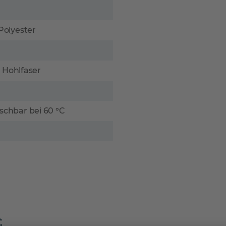
Polyester
r Hohlfaser
schbar bei 60 °C
G