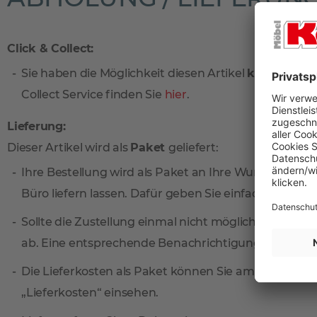
Click & Collect:
Sie haben die Möglichkeit diesen Artikel
kostenlos
vo
Collect Service finden Sie
hier
.
Lieferung:
Dieser Artikel wird als
Paket
geliefert:
Ihre Bestellung wird als Paket an Ihre Wunschadresse
Büro liefern lassen. Dafür geben Sie einfach eine sep
Sollte die Zustellung einmal nicht möglich sein, ni
ab. Eine entsprechende Benachrichtigungskarte find
Die Lieferkosten als Paket können Sie am einfachste
„Lieferkosten“ einsehen.