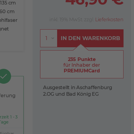
 135 cm
 60 cm
inkl. 19% MwSt. zzgl.
Lieferkosten
ohlfaser
gnet
IN DEN
WARENKORB
235 Punkte
für Inhaber der
PREMIUMCard
Ausgestellt in Aschaffenburg
2.OG und Bad König EG
ferung
rzeit 1 - 3
Tage
rfügbar