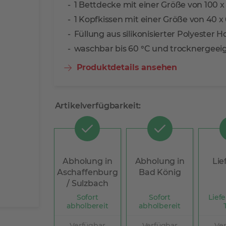
1 Bettdecke mit einer Größe von 100 x
1 Kopfkissen mit einer Größe von 40 x
Füllung aus silikonisierter Polyester H
waschbar bis 60 °C und trocknergeei
Produktdetails ansehen
Artikelverfügbarkeit:
Abholung in
Abholung in
Lie
Aschaffenburg
Bad König
/ Sulzbach
Sofort
Sofort
Liefe
abholbereit
abholbereit
Verfügbar
Verfügbar
Ve