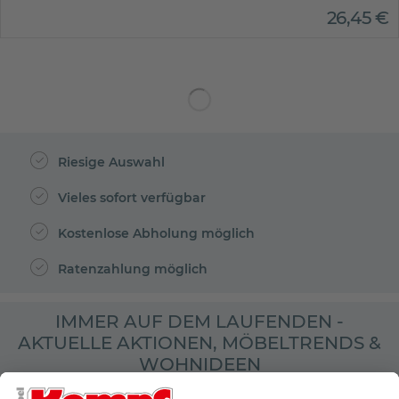
26
,
45
€
Riesige Auswahl
Vieles sofort verfügbar
Kostenlose Abholung möglich
Ratenzahlung möglich
IMMER AUF DEM LAUFENDEN -
AKTUELLE AKTIONEN, MÖBELTRENDS &
WOHNIDEEN