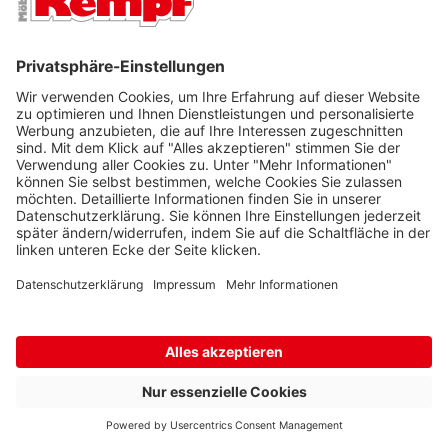
10 € Willkommens-Rabatt
Vorabinfos zu Sales und Aktionen
Exklusive Gewinnspielaktionen
Ihre E-Mail-Adresse
ONLINE-ZAHLUNGSARTEN
Rechnung
Ratenkauf
Lastschrift
Vorkasse
SERVICEPARTNER