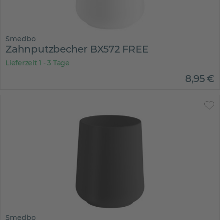
Smedbo
Zahnputzbecher BX572 FREE
Lieferzeit 1 - 3 Tage
8
,
95
€
Smedbo