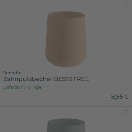
Smedbo
Zahnputzbecher BE572 FREE
Lieferzeit 1 - 3 Tage
8
,
95
€