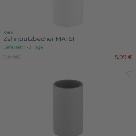
Kela
Zahnputzbecher MATSI
Lieferzeit 1 - 3 Tage
7,50€
5
,
99
€