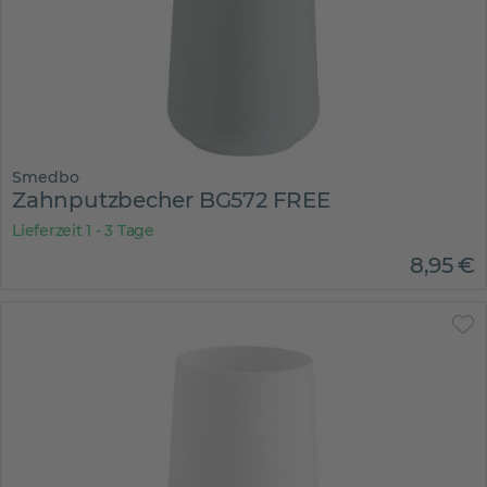
Smedbo
Zahnputzbecher BG572 FREE
Lieferzeit 1 - 3 Tage
8
,
95
€